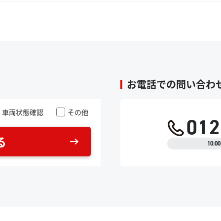
不具合は見られませんでした。
させていただいた車両となります。
距離よりもお引き渡しまでに距離が延びます。
写真では見えない小さな小傷や金属部分の錆がある可能性がございます
お電話での問い合わ
車両状態確認
その他
012
る
10: