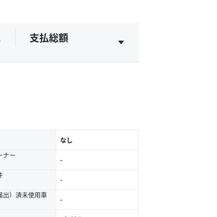
支払総額
なし
ーナー
-
件
-
届出）済未使用車
-