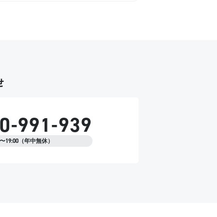
のでご容赦ください。
せ
0-991-939
00〜19:00（年中無休）