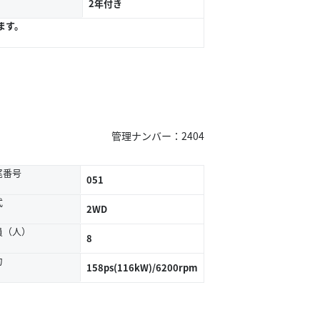
2年付き
ます。
管理ナンバー：2404
尾番号
051
式
2WD
員（人）
8
力
158ps(116kW)/6200rpm