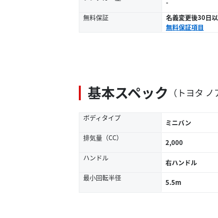
-
無料保証
名義変更後30日
無料保証項目
基本スペック
（トヨタ ノ
ボディタイプ
ミニバン
排気量（CC）
2,000
ハンドル
右ハンドル
最小回転半径
5.5m