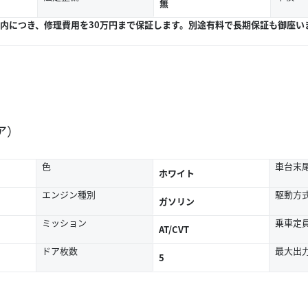
無
以内につき、修理費用を30万円まで保証します。別途有料で長期保証も御座い
ア）
色
車台末
ホワイト
エンジン種別
駆動方
ガソリン
ミッション
乗車定
AT/CVT
ドア枚数
最大出
5