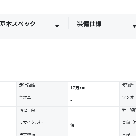
基本スペック
装備仕様
走行距離
修復歴
17万km
禁煙車
ワンオ
-
福祉車両
新車物
-
リサイクル料
登録（
済
法定整備
車検