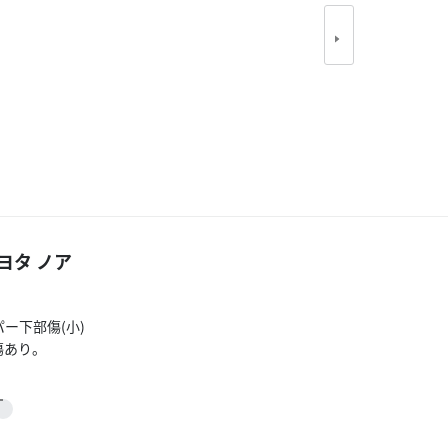
ヨタ ノア
ー下部傷(小)
傷あり。
用感があります。