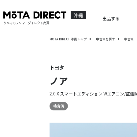
沖縄
出品する
クルマのフリマ ダイレクト売買
MOTA DIRECT 沖縄 トップ
中古車を探す
中古車一
トヨタ
ノア
2.0 X スマートエディション Wエアコン/
検査済