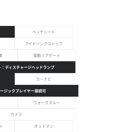
ベンチシート
アイドリングストップ
置
電動リアゲート
ト：ディスチャージヘッドランプ
カーナビ
ージックプレイヤー接続可
ウォークスルー
カメラ
ト
オットマン