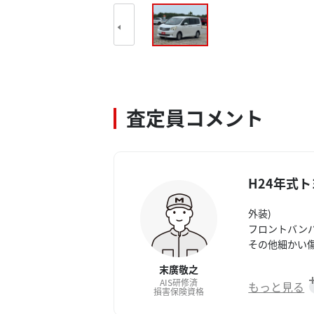
査定員コメント
H24年式ト
外装)
フロントバンパ
その他細かい
末廣敬之
内装)
AIS研修済
もっと見る
年式相応の使
損害保険資格