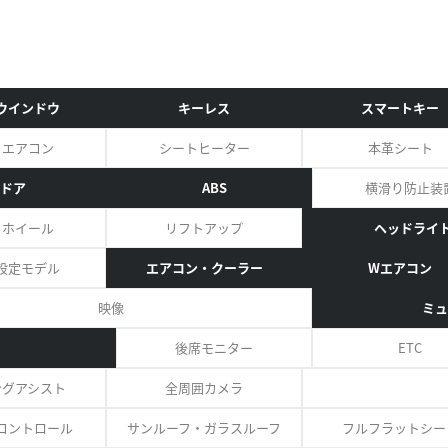
ウインドウ
キーレス
スマートキー
トエアコン
シートヒーター
本革シート
ドア
ABS
横滑り防止装
ミホイール
リフトアップ
ヘッドライ
設定モデル
エアコン・クーラー
Wエアコン
映像
ミュ
後席モニター
ETC
ングアシスト
全周囲カメラ
コントロール
サンルーフ・ガラスルーフ
フルフラットシー