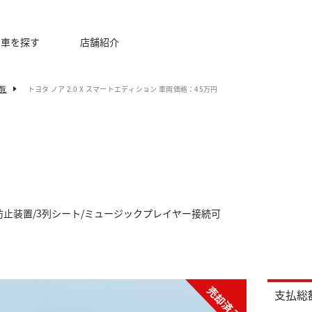
車を探す
店舗紹介
覧
トヨタ ノア 2.0 X スマートエディション 車両価格：45万円
盗難防止装置/3列シート/ミュージックプレイヤー接続可
売却済み
支払総