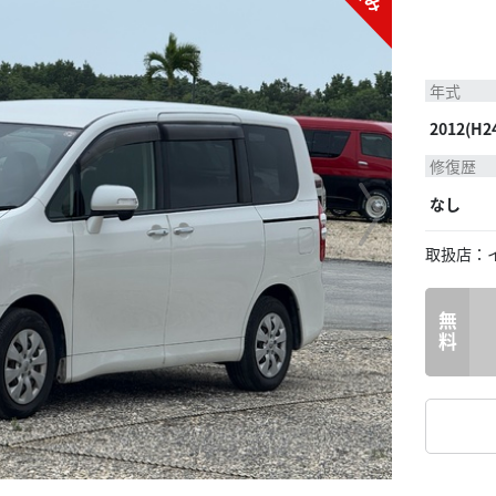
年式
2012(H2
修復歴
なし
取扱店：
無料