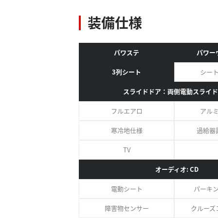
装備仕様
パワステ
パワー
3列シート
シー
スライドドア：両側電動スライド
フルエアロ
アル
寒冷地仕様
過給器
TV
オーディオ: CD
電動シート
パーキ
障害物センサー
クルーズ